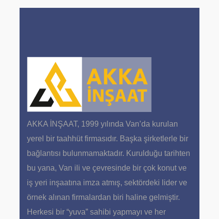
AKKA İNŞAAT, 1999 yılında Van’da kurulan
yerel bir taahhüt firmasıdır. Başka şirketlerle bir
bağlantısı bulunmamaktadır. Kurulduğu tarihten
bu yana, Van ili ve çevresinde bir çok konut ve
iş yeri inşaatına imza atmış, sektördeki lider ve
örnek alınan firmalardan biri haline gelmiştir.
Herkesi bir “yuva” sahibi yapmayı ve her