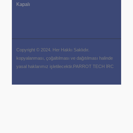
Kapalı
Copyright © 2024. Her Hakkı Saklıdır.
kopyalanması, çoğaltılması ve dağıtılması halinde
yasal haklarımız işletilecektir.PARROT TECH İRC