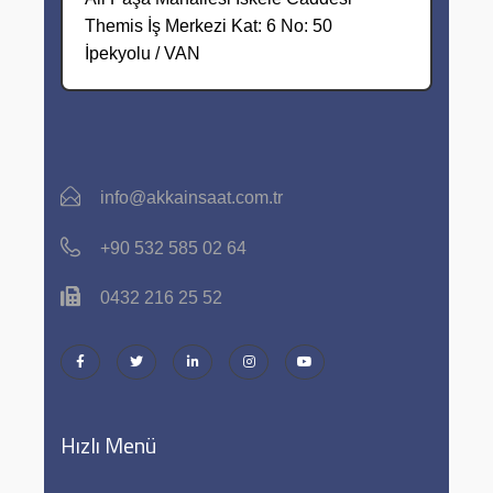
Themis İş Merkezi Kat: 6 No: 50
İpekyolu / VAN
info@akkainsaat.com.tr
+90 532 585 02 64
0432 216 25 52
Hızlı Menü